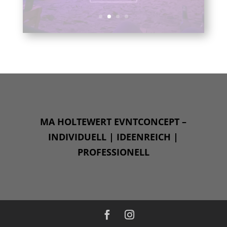
MA HOLTEWERT EVNTCONCEPT –
INDIVIDUELL | IDEENREICH |
PROFESSIONELL